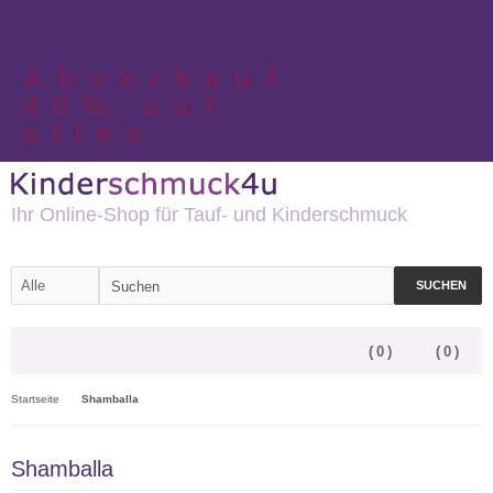
Abverkauf
40% auf
alles
Ihr Online-Shop für Tauf- und Kinderschmuck
SUCHEN
(
0
)
(
0
)
Startseite
Shamballa
Shamballa