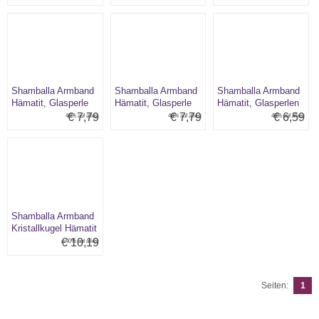
Shamballa Armband
Shamballa Armband
Shamballa Armband
Hämatit, Glasperle
Hämatit, Glasperle
Hämatit, Glasperlen
grau/schwarz
grau/silber
pink/graphit
€ 7,79
€ 7,79
€ 6,59
40% auf alles:
40% auf alles:
40% auf alles:
Shamballa Armband
Kristallkugel Hämatit
kristall/graphit
€ 10,19
40% auf alles:
Seiten:
1