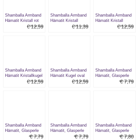
Shamballa Armband
Shamballa Armband
Shamballa Armband
Hämatit Kristall rot
Hämatit Kristall
Hämatit Kristall
schwarz
türkis
€ 12,59
€ 11,39
€ 12,59
40% auf alles:
40% auf alles:
40% auf alles:
Shamballa Armband
Shamballa Armband
Shamballa Armband
Hämatit Kristallkugel
Hämatit Kugel oval
Hämatit, Glasperle
weiß
grau/hellblau
€ 12,59
€ 12,59
€ 7,79
40% auf alles:
40% auf alles:
40% auf alles:
Shamballa Armband
Shamballa Armband
Shamballa Armband
Hämatit, Glasperle
Hämatit, Glasperle
Hämatit, Glasperle
grau/kristall
grau/rosa
grau/rot
€ 7,79
€ 7,79
€ 7,80
40% auf alles:
40% auf alles:
40% auf alles: