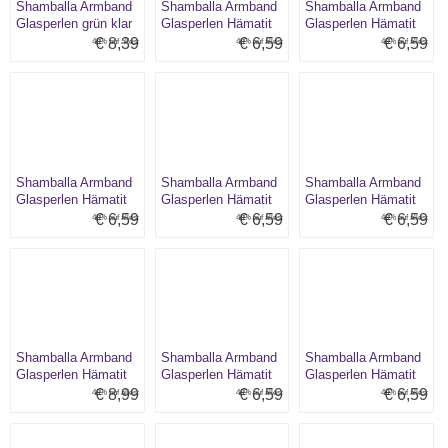
Shamballa Armband
Shamballa Armband
Shamballa Armband
Glasperlen grün klar
Glasperlen Hämatit
Glasperlen Hämatit
bunt
dunkelblau
€ 8,39
€ 6,59
€ 6,59
40% auf alles:
40% auf alles:
40% auf alles:
Shamballa Armband
Shamballa Armband
Shamballa Armband
Glasperlen Hämatit
Glasperlen Hämatit
Glasperlen Hämatit
flieder-rosa
gelb/graphit
graphit/kristall
€ 6,59
€ 6,59
€ 6,59
40% auf alles:
40% auf alles:
40% auf alles:
Shamballa Armband
Shamballa Armband
Shamballa Armband
Glasperlen Hämatit
Glasperlen Hämatit
Glasperlen Hämatit
graphit/weiß Muster
grün
grün/graphit
€ 8,99
€ 6,59
€ 6,59
40% auf alles:
40% auf alles:
40% auf alles:
lila