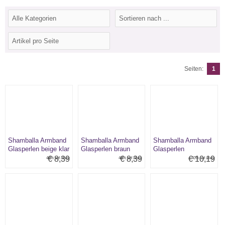
Seiten:
1
Shamballa Armband
Shamballa Armband
Shamballa Armband
Glasperlen beige klar
Glasperlen braun
Glasperlen
goldfarben/weiß
€ 8,39
€ 8,39
€ 10,19
40% auf alles:
40% auf alles:
40% auf alles: