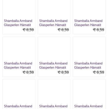
Shamballa Armband
Shamballa Armband
Shamballa Armband
Glasperlen Hämatit
Glasperlen Hämatit
Glasperlen Hämatit
hellblau
hellblau/rot/lila
kristall/dunkelblau
€ 6,59
€ 6,59
€ 6,59
40% auf alles:
40% auf alles:
40% auf alles:
Shamballa Armband
Shamballa Armband
Shamballa Armband
Glasperlen Hämatit
Glasperlen Hämatit
Glasperlen Hämatit
kristall/rot
lila
pink
€ 6,59
€ 6,59
€ 6,59
40% auf alles:
40% auf alles:
40% auf alles:
Shamballa Armband
Shamballa Armband
Shamballa Armband