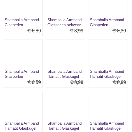
Shamballa Armband
Shamballa Armband
Shamballa Armband
Glasperlen
Glasperlen schwarz
Glasperlen
rot/lila/kristall
Muster grau
schwarz/kristall
€ 6,59
€ 8,99
€ 8,39
40% auf alles:
40% auf alles:
40% auf alles:
Shamballa Armband
Shamballa Armband
Shamballa Armband
Glasperlen
Hämatit Glaskugel
Hämatit Glaskugel
weiß/schwarz
weiß Blume pastell
weiß Blume rot
€ 6,59
€ 8,99
€ 8,99
40% auf alles:
40% auf alles:
40% auf alles:
Shamballa Armband
Shamballa Armband
Shamballa Armband
Hämatit Glaskugel
Hämatit Glaskugel
Hämatit Glaskugel