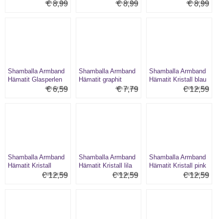
weiß Muster blau
weiß Muster Gesicht
weiß Muster grau
€ 8,99
€ 8,99
€ 8,99
40% auf alles:
40% auf alles:
40% auf alles:
Shamballa Armband
Shamballa Armband
Shamballa Armband
Hämatit Glasperlen
Hämatit graphit
Hämatit Kristall blau
kristall/lila/rot
€ 6,59
€ 7,79
€ 12,59
40% auf alles:
40% auf alles:
40% auf alles:
Shamballa Armband
Shamballa Armband
Shamballa Armband
Hämatit Kristall
Hämatit Kristall lila
Hämatit Kristall pink
dunkelblau
€ 12,59
€ 12,59
€ 12,59
40% auf alles:
40% auf alles:
40% auf alles: