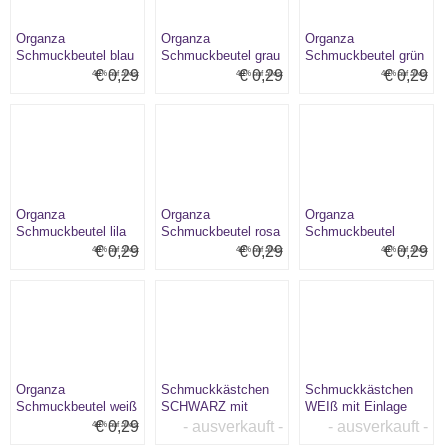
Organza
Organza
Organza
Schmuckbeutel blau
Schmuckbeutel grau
Schmuckbeutel grün
€ 0,29
€ 0,29
€ 0,29
40% auf alles:
40% auf alles:
40% auf alles:
Organza
Organza
Organza
Schmuckbeutel lila
Schmuckbeutel rosa
Schmuckbeutel
türkis
€ 0,29
€ 0,29
€ 0,29
40% auf alles:
40% auf alles:
40% auf alles:
Organza
Schmuckkästchen
Schmuckkästchen
Schmuckbeutel weiß
SCHWARZ mit
WEIß mit Einlage
Einlage
€ 0,29
- ausverkauft -
- ausverkauft -
40% auf alles: