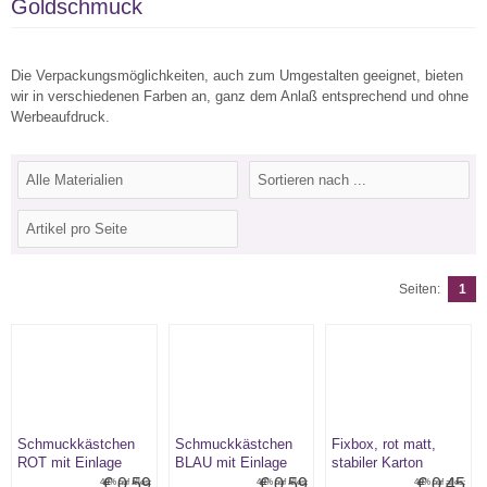
Goldschmuck
Die Verpackungsmöglichkeiten, auch zum Umgestalten geeignet, bieten
wir in verschiedenen Farben an, ganz dem Anlaß entsprechend und ohne
Werbeaufdruck.
Seiten:
1
Schmuckkästchen
Schmuckkästchen
Fixbox, rot matt,
ROT mit Einlage
BLAU mit Einlage
stabiler Karton
€ 0,59
€ 0,59
€ 0,45
40% auf alles:
40% auf alles:
40% auf alles: