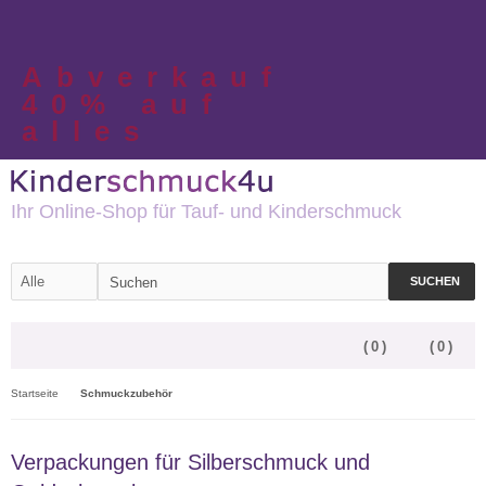
Abverkauf
40% auf
alles
Ihr Online-Shop für Tauf- und Kinderschmuck
SUCHEN
(
0
)
(
0
)
Startseite
Schmuckzubehör
Verpackungen für Silberschmuck und