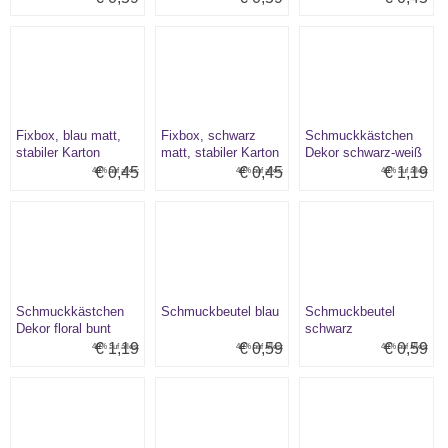
Fixbox, blau matt,
Fixbox, schwarz
Schmuckkästchen
stabiler Karton
matt, stabiler Karton
Dekor schwarz-weiß
€ 0,45
€ 0,45
€ 1,19
40% auf alles:
40% auf alles:
40% auf alles:
Schmuckkästchen
Schmuckbeutel blau
Schmuckbeutel
Dekor floral bunt
schwarz
€ 1,19
€ 0,59
€ 0,59
40% auf alles:
40% auf alles:
40% auf alles: