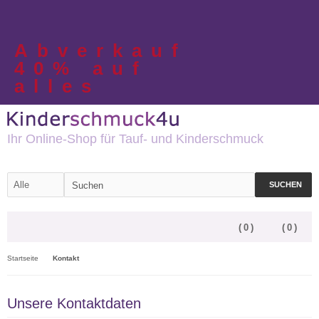
Abverkauf
40% auf
alles
Ihr Online-Shop für Tauf- und Kinderschmuck
SUCHEN
(
0
)
(
0
)
Startseite
Kontakt
Unsere Kontaktdaten