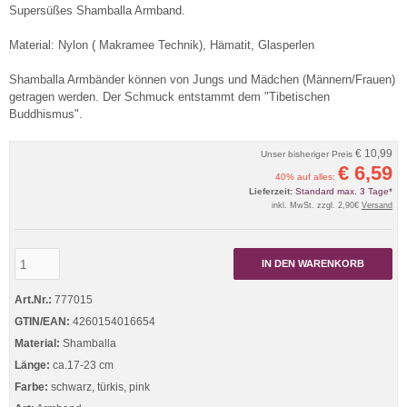
Supersüßes Shamballa Armband.
Material: Nylon ( Makramee Technik), Hämatit, Glasperlen
Shamballa Armbänder können von Jungs und Mädchen (Männern/Frauen)
getragen werden. Der Schmuck entstammt dem "Tibetischen
Buddhismus".
€ 10,99
Unser bisheriger Preis
€ 6,59
40% auf alles:
Lieferzeit:
Standard max. 3 Tage*
inkl. MwSt. zzgl. 2,90€
Versand
IN DEN WARENKORB
Art.Nr.:
777015
GTIN/EAN:
4260154016654
Material:
Shamballa
Länge:
ca.17-23 cm
Farbe:
schwarz, türkis, pink