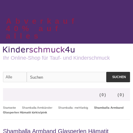
Abverkauf
40% auf
alles
Ihr Online-Shop für Tauf- und Kinderschmuck
SUCHEN
(
0
)
(
0
)
Startseite
Shamballa Armbänder
Shamballa: mehfarbig
Shamballa Armband
Glasperlen Hämatit türkis/pink
Shamballa Armband Glasperlen Hämatit