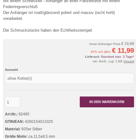
Mit einem Schnecken - Anhänger an einer Panzerkette mit einem
Federringverschluß.
Der Anhänger ist matt/glänzend poliert und massiv (nicht hohl)
verarbeitet.
Die Schmuckstücke haben den Echtheitsstempel.
€ 19,99
Unser bisheriger Preis
€ 11,99
40% auf alles:
Lieferzeit:
Standard max. 3 Tage*
inkl. MwSt. zzgl. 2,90€
Versand
Auswahl
IN DEN WARENKORB
Art.Nr.:
92485
GTIN/EAN:
4260154013325
Material:
925er Silber
Größe Motiv:
ca.11,5x8,5 mm