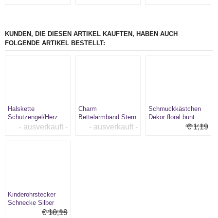
KUNDEN, DIE DIESEN ARTIKEL KAUFTEN, HABEN AUCH
FOLGENDE ARTIKEL BESTELLT:
Halskette
Charm
Schmuckkästchen
Schutzengel/Herz
Bettelarmband Stern
Dekor floral bunt
333er Gold ohne
925er Silber
- ausverkauft -
- ausverkauft -
€ 1,19
40% auf alles:
Kette
Kinderohrstecker
Schnecke Silber
€ 10,19
40% auf alles:
(pro Paar)