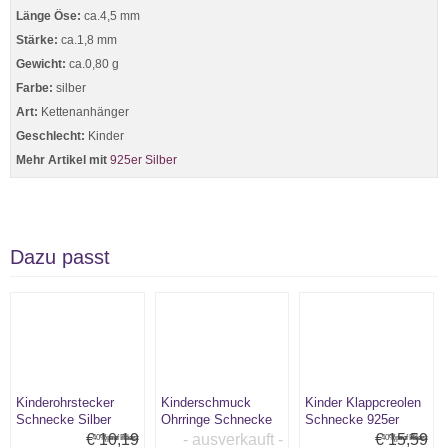
Länge Öse:
ca.4,5 mm
Stärke:
ca.1,8 mm
Gewicht:
ca.0,80 g
Farbe:
silber
Art:
Kettenanhänger
Geschlecht:
Kinder
Mehr Artikel mit
925er Silber
Dazu passt
Kinderohrstecker
Kinderschmuck
Kinder Klappcreolen
Schnecke Silber
Ohrringe Schnecke
Schnecke 925er
Silber
Silber
€ 10,19
- ausverkauft -
€ 15,59
40% auf alles:
(pro Paar)
40% auf alles:
(pro Paar)